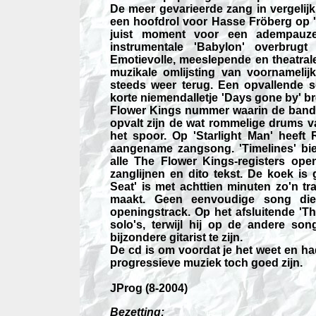
De meer gevarieerde zang in vergelij
een hoofdrol voor Hasse Fröberg op 
juist moment voor een adempauze
instrumentale 'Babylon' overbrugt
Emotievolle, meeslepende en theatrale
muzikale omlijsting van voornameli
steeds weer terug. Een opvallende 
korte niemendalletje 'Days gone by' br
Flower Kings nummer waarin de band b
opvalt zijn de wat rommelige drums v
het spoor. Op 'Starlight Man' heeft
aangename zangsong. 'Timelines' bie
alle The Flower Kings-registers op
zanglijnen en dito tekst. De koek is
Seat' is met achttien minuten zo'n t
maakt. Geen eenvoudige song die
openingstrack. Op het afsluitende 'Th
solo's, terwijl hij op de andere so
bijzondere gitarist te zijn.
De cd is om voordat je het weet en h
progressieve muziek toch goed zijn.
JProg (8-2004)
Bezetting: