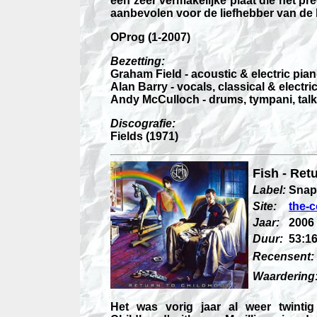
een zeer vermakelijke plaat die het pr
aanbevolen voor de liefhebber van de 
OProg (1-2007)
Bezetting:
Graham Field - acoustic & electric pia
Alan Barry - vocals, classical & electri
Andy McCulloch - drums, tympani, tal
Discografie:
Fields (1971)
Fish - Ret
Label:
Snap
Site:
the-
Jaar:
2006
Duur:
53:16
Recensent:
Waardering
Het was vorig jaar al weer twintig