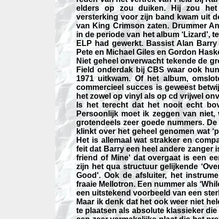
elders op zou duiken. Hij zou het
versterking voor zijn band kwam uit 
van King Crimson zaten. Drummer And
in de periode van het album ‘Lizard', 
ELP had gewerkt. Bassist Alan Barry
Pete en Michael Giles en Gordon Haske
Niet geheel onverwacht tekende de gro
Field onderdak bij CBS waar ook hun
1971 uitkwam. Of het album, omslot
commercieel succes is geweest betwijfe
het zowel op vinyl als op cd vrijwel onv
Is het terecht dat het nooit echt b
Persoonlijk moet ik zeggen van niet, 
grotendeels zeer goede nummers. De m
klinkt over het geheel genomen wat ‘p
Het is allemaal wat strakker en compa
feit dat Barry een heel andere zanger
friend of Mine' dat overgaat is een 
zijn het qua structuur gelijkende ‘Ov
Good'. Ook de afsluiter, het instrume
fraaie Mellotron. Een nummer als ‘Whil
een uitstekend voorbeeld van een sterk
Maar ik denk dat het ook weer niet he
te plaatsen als absolute klassieker die