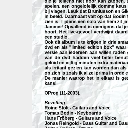
die je telkens niet door kan zappen. 
spelen, een ongelofelijk domme keus 
bij vlagen. Leuk dat Bruniusson en Gild
in beeld. Daarnaast valt op dat Bodin 
zien is. Tijdens een solo van hem zit j
Jammer! Opvallend is overigens dat j
hoort. Het live-gevoel verdwijnt daar
een studio.
Ook dit album is te krijgen in drie sma
dvd en als "limited edition box" waar 
versie aan iedereen aan willen raden
van de dvd hadden veel beter benu
geluid en vijftig minuten extra materi
als irritant gezien kan worden dan al
op zich is zoals ik al zei prima in ord
De manier waarop het in elkaar is ge
kans!
OProg (11-2003).
Bezetting
Roine Stolt - Guitars and Voice
Tomas Bodin - Keyboards
Hans Fröberg - Guitars and Voice
Jonas Reingold - Bass Guitar and Bas