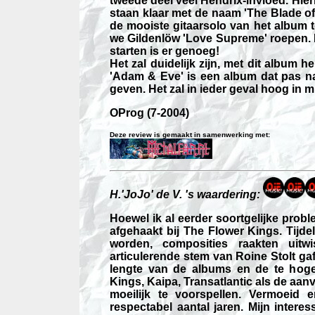
tweede deel veel Hendrix-invloed. Hiern
staan klaar met de naam 'The Blade of
de mooiste gitaarsolo van het album
we Gildenlöw 'Love Supreme' roepen.
starten is er genoeg!
Het zal duidelijk zijn, met dit album 
'Adam & Eve' is een album dat pas na 
geven. Het zal in ieder geval hoog in mi
OProg (7-2004)
Deze review is gemaakt in samenwerking met:
H.'JoJo' de V.
's waardering:
Hoewel ik al eerder soortgelijke pro
afgehaakt bij The Fl
ower Kings. Tijde
worden, composities raakten uit
articulerende stem van Roine Stolt gaf
lengte van de albums en de te hoge
Kings, Kaipa, Transatlantic als de aan
moeilijk te voorspellen. Vermoeid
respectabel aantal jaren. Mijn inter