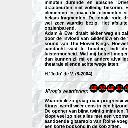
minuten durende en epische 'Driv
draaibeurten niet volledig bekoren. 
elementen in, maar die elementen st
helaas fragmenten. De tonale rode d
wel zeer vaardig bezig. Het afslui
opzienbarend.
Adam & Eve' draait lekker weg en zal 
door de invloed van Gildenlöw en de 
sound van The Flower Kings. Hoewel i
aandacht vast te houden, leidt d
luistermoeheid. Wat mij betreft mog
dan kunnen zij mij en andere afvallige
theatrale ellende achterwege laten.
H.'JoJo' de V.
(8-2004)
JProg
's waardering:
Waarom ik zo graag naar progressieve 
Kings
, wordt weer eens in een bijzon
De opener van bijna twintig minuten, '
klopt veel zo niet alles met een voorn
aandoende gitaarsolo van Roine voegt er
een korte popsong in de kop zitten.