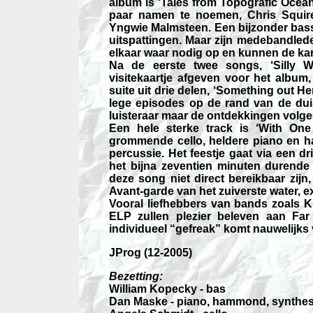
album is ‘Tales from Topografic Ocean
paar namen te noemen, Chris Squire
Yngwie Malmsteen. Een bijzonder bassi
uitspattingen. Maar zijn medebandle
elkaar waar nodig op en kunnen de kar 
Na de eerste twee songs, ‘Silly 
visitekaartje afgeven voor het album
suite uit drie delen, ‘Something out H
lege episodes op de rand van de dui
luisteraar maar de ontdekkingen volge
Een hele sterke track is ‘With One
grommende cello, heldere piano en 
percussie. Het feestje gaat via een dr
het bijna zeventien minuten durende 
deze song niet direct bereikbaar zijn,
Avant-garde van het zuiverste water, 
Vooral liefhebbers van bands zoals K
ELP zullen plezier beleven aan Far
individueel “gefreak” komt nauwelijks v
JProg (12-2005)
Bezetting:
William Kopecky - bas
Dan Maske - piano, hammond, synthes