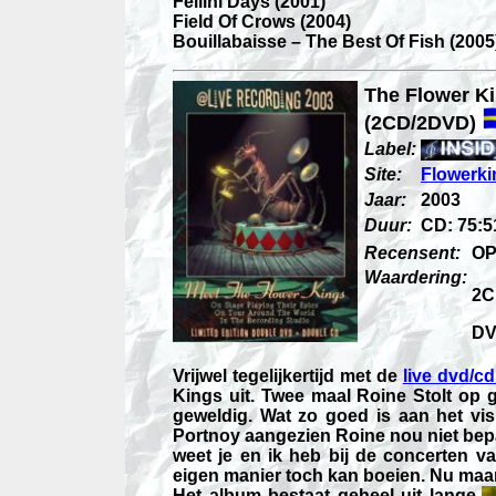
Fellini Days (2001)
Field Of Crows (2004)
Bouillabaisse – The Best Of Fish (2005
The Flower K
(2CD/2DVD)
Label:
Site:
Flowerki
Jaar:
2003
Duur:
CD: 75:5
Recensent:
OP
Waardering:
2C
D
Vrijwel tegelijkertijd met de
live dvd/cd
Kings uit. Twee maal Roine Stolt op g
geweldig. Wat zo goed is aan het visu
Portnoy aangezien Roine nou niet bepa
weet je en ik heb bij de concerten v
eigen manier toch kan boeien. Nu maa
Het album bestaat geheel uit lange