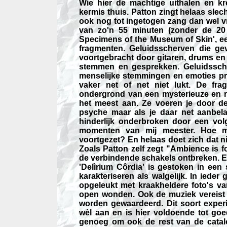
Wie hier de machtige uithalen en k
kermis thuis. Patton zingt helaas slec
ook nog tot ingetogen zang dan wel vr
van zo'n 55 minuten (zonder de 20 
Specimens of the Museum of Skin', ee
fragmenten. Geluidsscherven die g
voortgebracht door gitaren, drums en
stemmen en gesprekken. Geluidsscher
menselijke stemmingen en emoties p
vaker net of net niet lukt. De f
ondergrond van een mysterieuze en r
het meest aan. Ze voeren je door d
psyche maar als je daar net aanbela
hinderlijk onderbroken door een volg
momenten van mij meester. Hoe m
voortgezet? En helaas doet zich dat ni
Zoals Patton zelf zegt "Ambience is 
de verbindende schakels ontbreken. E
'Delìrium Côrdia' is gestoken in een 
karakteriseren als walgelijk. In ieder
opgeleukt met kraakheldere foto's va
open wonden. Ook de muziek vereist 
worden gewaardeerd. Dit soort experi
wèl aan en is hier voldoende tot goe
genoeg om ook de rest van de catal