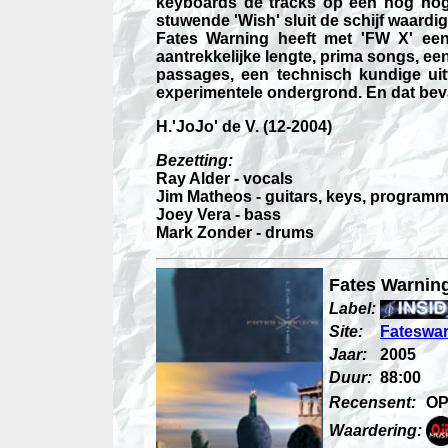
keyboards de tracks op een nog hog
stuwende 'Wish' sluit de schijf waardig
Fates Warning heeft met 'FW X' een
aantrekkelijke lengte, prima songs, ee
passages, een technisch kundige uitv
experimentele ondergrond. En dat beval
H.'JoJo' de V.
(12-2004)
Bezetting:
Ray Alder - vocals
Jim Matheos - guitars, keys, program
Joey Vera - bass
Mark Zonder - drums
Fates Warning
Label:
Site:
Fateswa
Jaar:
2005
Duur:
88:00
Recensent:
OP
Waardering: