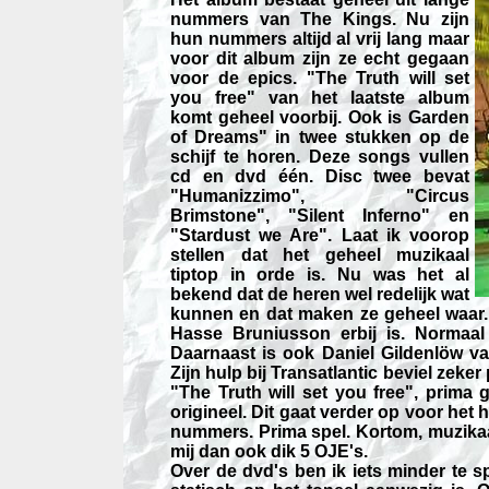
nummers van The Kings. Nu zijn
hun nummers altijd al vrij lang maar
voor dit album zijn ze echt gegaan
voor de epics. "The Truth will set
you free" van het laatste album
komt geheel voorbij. Ook is Garden
of Dreams" in twee stukken op de
schijf te horen. Deze songs vullen
cd en dvd één. Disc twee bevat
"Humanizzimo", "Circus
Brimstone", "Silent Inferno" en
"Stardust we Are". Laat ik voorop
stellen dat het geheel muzikaal
tiptop in orde is. Nu was het al
bekend dat de heren wel redelijk wat
kunnen en dat maken ze geheel waar. 
Hasse Bruniusson erbij is. Normaal
Daarnaast is ook Daniel Gildenlöw va
Zijn hulp bij Transatlantic beviel zeker
"The Truth will set you free", prima 
origineel. Dit gaat verder op voor het
nummers. Prima spel. Kortom, muzikaal 
mij dan ook dik 5 OJE's.
Over de dvd's ben ik iets minder te sp