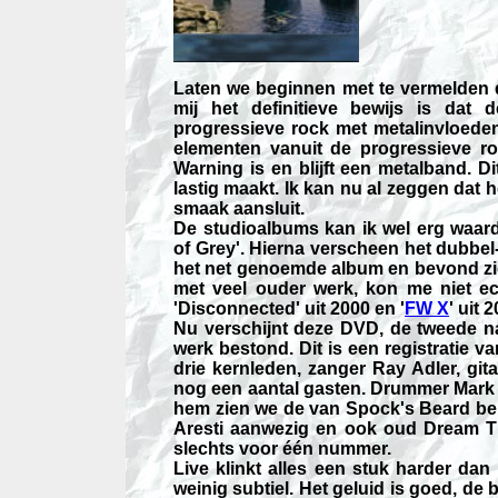
Laten we beginnen met te vermelden d
mij het definitieve bewijs is da
progressieve rock met metalinvloeden
elementen vanuit de progressieve ro
Warning is en blijft een metalband. D
lastig maakt. Ik kan nu al zeggen dat he
smaak aansluit.
De studioalbums kan ik wel erg waar
of Grey'. Hierna verscheen het dubbel-l
het net genoemde album en bevond zich
met veel ouder werk, kon me niet e
'Disconnected' uit 2000 en '
FW X
' uit
Nu verschijnt deze DVD, de tweede na
werk bestond. Dit is een registratie v
drie kernleden, zanger Ray Adler, git
nog een aantal gasten. Drummer Mark 
hem zien we de van Spock's Beard beken
Aresti aanwezig en ook oud Dream The
slechts voor één nummer.
Live klinkt alles een stuk harder dan s
weinig subtiel. Het geluid is goed, de