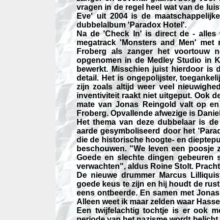
vragen in de regel heel wat van de lui
Eve' uit 2004 is de maatschappelijk
dubbelalbum 'Paradox Hotel'.
Na de 'Check In' is direct de - alle
megatrack 'Monsters and Men' met r
Froberg als zanger het voortouw ne
opgenomen in de Medley Studio in K
bewerkt. Misschien juist hierdoor i
detail. Het is ongepolijster, toegank
zijn zoals altijd weer veel nieuwigh
inventiviteit raakt niet uitgeput. Ook
mate van Jonas Reingold valt op en
Froberg. Opvallende afwezige is Daniel
Het thema van deze dubbelaar is de
aarde gesymboliseerd door het 'Parad
die de historische hoogte- en diepte
beschouwen. "We leven een poosje z
Goede en slechte dingen gebeuren sch
verwachten", aldus Roine Stolt. Prachti
De nieuwe drummer Marcus Lilliquist
goede keus te zijn en hij houdt de rust
eens ontbeerde. En samen met Jonas 
Alleen weet ik maar zelden waar Hasse
Een twijfelachtig tochtje is er ook 
periode van het nazisme wordt belich