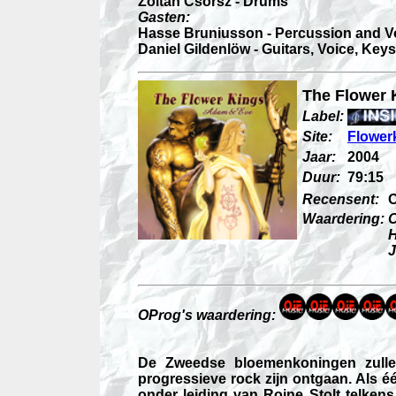
Zoltan Csörsz - Drums
Gasten:
Hasse Bruniusson - Percussion and V
Daniel Gildenlöw - Guitars, Voice, Ke
The Flower 
Label:
Site:
Flower
Jaar:
2004
Duur:
79:15
Recensent:
Waardering:
H
J
OProg
's waardering:
De Zweedse bloemenkoningen zull
progressieve rock zijn ont
gaan. Als é
onder leiding van Roine Stolt telkens