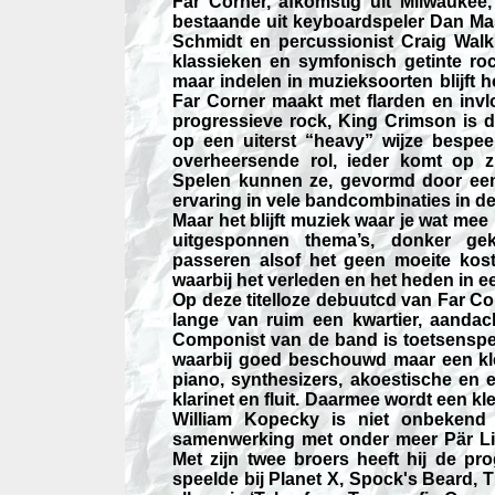
Far Corner, afkomstig uit Milwaukee,
bestaande uit keyboardspeler Dan Mas
Schmidt en percussionist Craig Wal
klassieken en symfonisch getinte rock
maar indelen in muzieksoorten blijft h
Far Corner maakt met flarden en inv
progressieve rock, King Crimson is du
op een uiterst “heavy” wijze bespe
overheersende rol, ieder komt op z
Spelen kunnen ze, gevormd door een
ervaring in vele bandcombinaties in de
Maar het blijft muziek waar je wat mee
uitgesponnen thema’s, donker gekl
passeren alsof het geen moeite kost
waarbij het verleden en het heden in e
Op deze titelloze debuutcd van Far Co
lange van ruim een kwartier, aandac
Componist van de band is toetsenspel
waarbij goed beschouwd maar een kl
piano, synthesizers, akoestische en 
klarinet en fluit. Daarmee wordt een kl
William Kopecky is niet onbekend
samenwerking met onder meer Pär Lin
Met zijn twee broers heeft hij de p
speelde bij Planet X, Spock's Beard, T