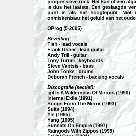
progressieve rock. Het kan of een afga
is dus het laatste. Een geslaagde ve
punt is als het hoogtepunt. Nie
onmiskenbaar het geluid van het oude 
OProg (5-2005)
Bezetting
:
Fish - lead vocals
Frank Usher - lead guitar
Andy Trill - guitar
Tony Turrell - keyboards
Steve Vantsis - bass
John Tonks - drums
Deborah French - backing vocals
Discografie (sectief):
igil In A Wilderness Of Mirrors (1990)
Internal Exile (1991)
Songs From The Mirror (1993)
Suits (1994)
Yin (1995)
Yang (1995)
Sunsets On Empire (1997)
Raingods With Zippos (1999)