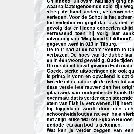
Childhood' uitkwam. Marillion ging 
waarna laatstgenoemde solo zijn weg
sloeg de band andere, venieuwende r
verleden. Voor de Schot is het echter 
het verleden en grijpt dan ook met re
gevolg dat er tijdens concerten altij
verrassend toen hij vorig jaar aan
uitvoering van ‘Misplaced Childhood'. 
gegeven werd in 013 in Tilburg.
De tour had al de naam ‘Return to C
verbazen. De hoes van de dubbellaar 
en in één woord geweldig. Oude tijden 
De eerste cd bevat gewoon Fish materia
Goede, sterke uitvoeringen die ook qu
is prima in vorm en opvallend is dat 
tweede cd is natuurlijk
de
reden tot a
deze versie iets rauwer dan het origin
gitaarwerk van oudgediende Frank Us
over maar dat is verder geen storende f
stem van Fish is verdwenen. Hij heef
hij bijgestaan wordt door een ach
schoonheidsfoutjes na een hele sterk
het altijd leuke ‘Market Square Heroes
periode iets aan bod is gekomen.
Wat kan je verder zeggen van een