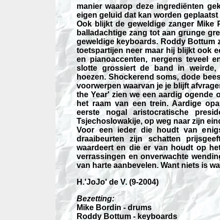
manier waarop deze ingrediënten ge
eigen geluid dat kan worden geplaatst
Ook blijkt de geweldige zanger Mike Pa
balladachtige zang tot aan grunge gre
geweldige keyboards. Roddy Bottum ze
toetspartijen neer maar hij blijkt ook
en pianoaccenten, nergens teveel e
slotte grossiert de band in weird
hoezen. Shockerend soms, dode beeste
voorwerpen waarvan je je blijft afvrag
the Year' zien we een aardig ogende o
het raam van een trein. Aardige op
eerste nogal aristocratische pres
Tsjechoslowakije, op weg naar zijn eind
Voor een ieder die houdt van enig
draaibeurten zijn schatten prijsge
waardeert en die er van houdt op he
verrassingen en onverwachte wending
van harte aanbevelen. Want niets is wat 
H.'JoJo' de V.
(9-2004)
Bezetting:
Mike Bordin - drums
Roddy Bottum - keyboards