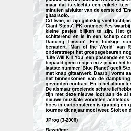
maar dat is slechts een enkele keer 
minuten afsluiter van de eerste cd 'En
gitaarsolo.
Cd twee, er zijn gelukkig veel tochtje
Giant Steps'. FK ontmoet Yes waarbi
kleine pasjes blijken te zijn. Het
schitterend en is in een scherp co
Dancing Lesson'. Een hoekige so
benadert. 'Man of the World' van R
onderstreept het groepsgebeuren nog
'Life Will Kill You' een passende en v
bepaald geen restjes en zijn van het 
laatste nummer 'Blue Planet' geeft Sto
met knap gitaarwerk. Daarbij vormt a
het binnenkomen van de dampkring b
gevonden contrast. En is het album ter
De alsmaar groeiende schare liefhebbe
zijn met deze nieuwe loot aan de al 
nieuwe muzikale vondsten achteloos
hoes in cartoonsferen is grappig en
tournee dit najaar mooi weer. Stolt en d
JProg (3-2006)
Bezetting: