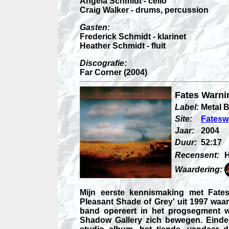
Angela Schmidt - cello
Craig Walker - drums, percussion
Gasten:
Frederick Schmidt - klarinet
Heather Schmidt - fluit
Discografie:
Far Corner (2004)
Fates Warni
Label:
Metal 
Site:
Fatesw
Jaar:
2004
Duur:
52:17
Recensent:
H
Waardering:
Mijn eerste kennismaking met Fates
Pleasant Shade of Grey' uit 1997 waar
band opereert in het progsegment w
Shadow Gallery zich bewegen. Einde