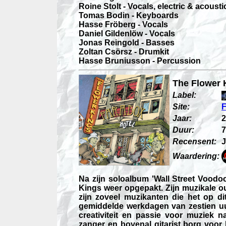
Roine Stolt - Vocals, electric & acousti
Tomas Bodin - Keyboards
Hasse Fröberg - Vocals
Daniel Gildenlöw - Vocals
Jonas Reingold - Basses
Zoltan Csörsz - Drumkit
Hasse Bruniusson - Percussion
The Flower 
Label:
Site:
F
Jaar:
2
Duur:
7
Recensent:
Waardering:
Na zijn soloalbum 'Wall Street Voodoo
Kings weer opgepakt. Zijn muzikale out
zijn zoveel muzikanten die het op d
gemiddelde werkdagen van zestien uu
creativiteit en passie voor muziek 
zanger en bovenal gitarist borg voor