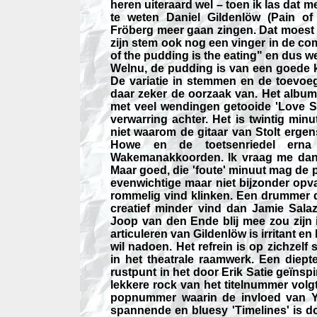
heren uiteraard wel – toen ik las dat 
te weten Daniel Gildenlöw (Pain o
Fröberg meer gaan zingen. Dat moest to
zijn stem ook nog een vinger in de co
of the pudding is the eating" en dus 
Welnu, de pudding is van een goede k
De variatie in stemmen en de toevoeg
daar zeker de oorzaak van. Het album
met veel wendingen getooide 'Love Sup
verwarring achter. Het is twintig min
niet waarom de gitaar van Stolt ergen
Howe en de toetsenriedel erna a
Wakemanakkoorden. Ik vraag me dan al
Maar goed, die 'foute' minuut mag de p
evenwichtige maar niet bijzonder op
rommelig vind klinken. Een drummer di
creatief minder vind dan Jamie Salaz
Joop van den Ende blij mee zou zijn 
articuleren van Gildenlöw is irritant en
wil nadoen. Het refrein is op zichzelf
in het theatrale raamwerk. Een diepte
rustpunt in het door Erik Satie geïns
lekkere rock van het titelnummer volgt
popnummer waarin de invloed van Ye
spannende en bluesy 'Timelines' is do