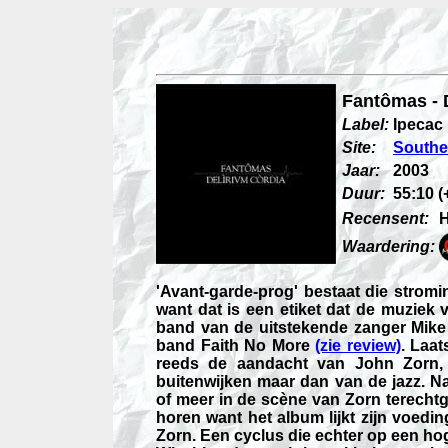
Fantômas - 
Label:
Ipecac
Site:
Southe
Jaar:
2003
Duur:
55:10 (
Recensent:
H
Waardering:
'Avant-garde-prog' bestaat die stroming
want dat is een etiket dat de muziek 
band van de uitstekende zanger Mike P
band Faith No More
(zie review)
. Laa
reeds de aandacht van John Zorn, d
buitenwijken maar dan van de jazz. N
of meer in de scène van Zorn terechtge
horen want het album lijkt zijn voedi
Zorn. Een cyclus die echter op een ho