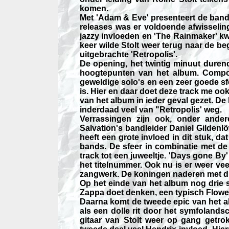
komen.
Met 'Adam & Eve' presenteert de band
releases was er voldoende afwisseling
jazzy invloeden en 'The Rainmaker' 
keer wilde Stolt weer terug naar de beg
uitgebrachte 'Retropolis'.
De opening, het twintig minuut duren
hoogtepunten van het album. Compos
geweldige solo's en een zeer goede sf
is. Hier en daar doet deze track me oo
van het album in ieder geval gezet. D
inderdaad veel van "Retropolis' weg.
Verrassingen zijn ook, onder ande
Salvation's bandleider Daniel Gilden
heeft een grote invloed in dit stuk, d
bands. De sfeer in combinatie met de
track tot een juweeltje. 'Days gone By'
het titelnummer. Ook nu is er weer vee
zangwerk. De koningen naderen met di
Op het einde van het album nog drie st
Zappa doet denken, een typisch Flowe
Daarna komt de tweede epic van het al
als een dolle rit door het symfolandsc
gitaar van Stolt weer op gang getro