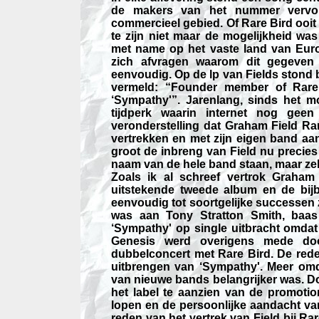
de makers van het nummer vervol
commercieel gebied. Of Rare Bird ooit 
te zijn niet maar de mogelijkheid w
met name op het vaste land van Eur
zich afvragen waarom dit gegeven 
eenvoudig. Op de lp van Fields stond b
vermeld: “Founder member of Rare B
‘Sympathy'”. Jarenlang, sinds het m
tijdperk waarin internet nog ge
veronderstelling dat Graham Field Ra
vertrekken en met zijn eigen band aa
groot de inbreng van Field nu precie
naam van de hele band staan, maar zeke
Zoals ik al schreef vertrok Graham 
uitstekende tweede album en de bijbe
eenvoudig tot soortgelijke successe
was aan Tony Stratton Smith, baas
‘Sympathy' op single uitbracht omdat
Genesis werd overigens mede doo
dubbelconcert met Rare Bird. De reden
uitbrengen van ‘Sympathy'. Meer om
van nieuwe bands belangrijker was. D
het label te aanzien van de promotion
lopen en de persoonlijke aandacht van 
reden van het vertrek van Field bij Rare