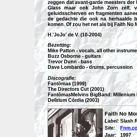
zeggen dat avant-garde meesters der h
Glass maar ook John Zorn zèlf, v
geluidsscherven en fragmenten aaneen
de gedachte die ook na herhaalde belu
komen. Of zou het net als bij Faith No Mo
H.'JoJo' de V.
(10-2004)
Bezetting:
Mike Patton - vocals, all other instrum
Buzz Osborne - guitars
Trevor Dunn - bass
Dave Lombardo - drums, percussion
Discografie:
Fantômas (1999)
The Directors Cut (2001)
FantômasMelvins BigBand: Millenium 
Delìrium Côrdia (2003)
Faith No Mo
Label:
Slash 
Site:
Fnm.c
Jaar:
1997