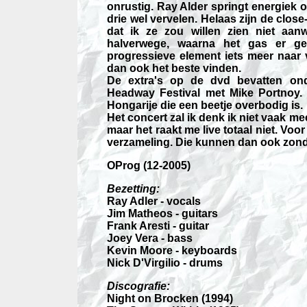
onrustig. Ray Alder springt energiek 
drie wel vervelen. Helaas zijn de cl
dat ik ze zou willen zien niet aan
halverwege, waarna het gas er ge
progressieve element iets meer naar 
dan ook het beste vinden.
De extra's op de dvd bevatten o
Headway Festival met Mike Portnoy.
Hongarije die een beetje overbodig is.
Het concert zal ik denk ik niet vaak mee
maar het raakt me live totaal niet. Voo
verzameling. Die kunnen dan ook zond
OProg (12-2005)
Bezetting:
Ray Adler - vocals
Jim Matheos - guitars
Frank Aresti - guitar
Joey Vera - bass
Kevin Moore - keyboards
Nick D'Virgilio - drums
Discografie:
Night on Brocken (1994)