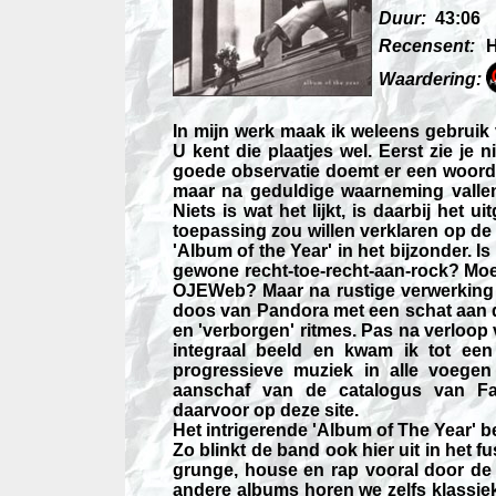
Duur:
43:06
Recensent:
H
Waardering:
In mijn werk maak ik weleens gebruik v
U kent die plaatjes wel. Eerst zie je n
goede observatie doemt er een woord op
maar na geduldige waarneming vallen
Niets is wat het lijkt, is daarbij het
toepassing zou willen verklaren op de
'Album of the Year' in het bijzonder. Is 
gewone recht-toe-recht-aan-rock? Moe
OJEWeb? Maar na rustige verwerking
doos van Pandora met een schat aan
en 'verborgen' ritmes. Pas na verloop
integraal beeld en kwam ik tot een a
progressieve muziek in alle voege
aanschaf van de catalogus van Fai
daarvoor op deze site.
Het intrigerende 'Album of The Year' b
Zo blinkt de band ook hier uit in het
grunge, house en rap vooral door de 
andere albums horen we zelfs klassiek