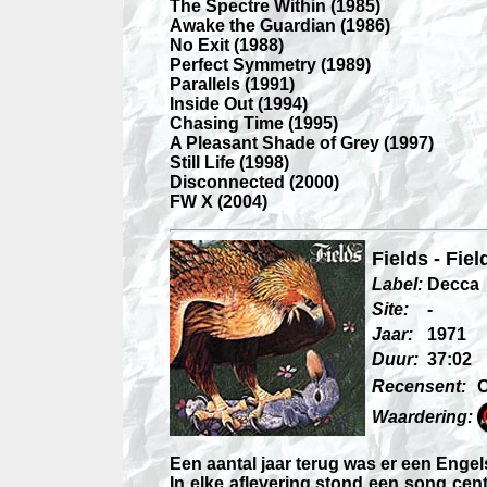
The Spectre Within (1985)
Awake the Guardian (1986)
No Exit (1988)
Perfect Symmetry (1989)
Parallels (1991)
Inside Out (1994)
Chasing Time (1995)
A Pleasant Shade of Grey (1997)
Still Life (1998)
Disconnected (2000)
FW X (2004)
Fields - Fiel
Label:
Decca
Site:
-
Jaar:
1971
Duur:
37:02
Recensent:
Waardering:
Een aantal jaar terug was er een Enge
In elke aflevering stond een song cent