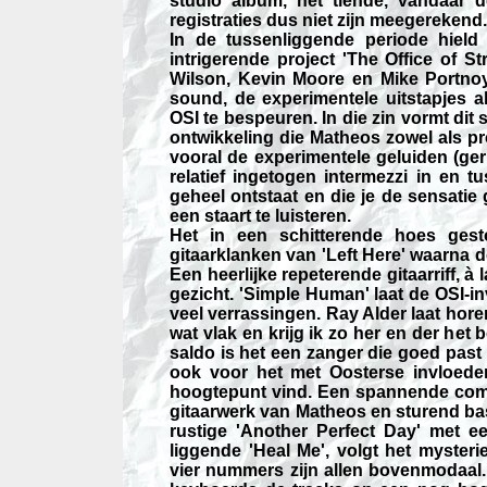
studio album, het tiende, vandaar d
registraties dus niet zijn meegerekend.
In de tussenliggende periode hield
intrigerende project 'The Office of St
Wilson, Kevin Moore en Mike Portnoy.
sound, de experimentele uitstapjes a
OSI te bespeuren. In die zin vormt dit 
ontwikkeling die Matheos zowel als p
vooral de experimentele geluiden (geru
relatief ingetogen intermezzi in en
geheel ontstaat en die je de sensati
een staart te luisteren.
Het in een schitterende hoes ges
gitaarklanken van 'Left Here' waarna d
Een heerlijke repeterende gitaarriff, à
gezicht. 'Simple Human' laat de OSI-i
veel verrassingen. Ray Alder laat horen
wat vlak en krijg ik zo her en der het
saldo is het een zanger die goed past 
ook voor het met Oosterse invloede
hoogtepunt vind. Een spannende comp
gitaarwerk van Matheos en sturend bas
rustige 'Another Perfect Day' met ee
liggende 'Heal Me', volgt het myster
vier nummers zijn allen bovenmodaal.