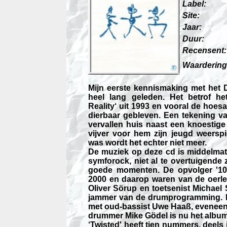
Label:
Site:
Jaar:
Duur:
Recensent:
Waardering
Mijn eerste kennismaking met het D
heel lang geleden. Het betrof h
Reality‘ uit 1993 en vooral de hoesa
dierbaar gebleven. Een tekening 
vervallen huis naast een knoestige
vijver voor hem zijn jeugd weerspi
was wordt het echter niet meer.
De muziek op deze cd is middelmati
symforock, niet al te overtuigende 
goede momenten. De opvolger '10
2000 en daarop waren van de oerle
Oliver Sörup en toetsenist Michael
jammer van de drumprogramming. Het 
met oud-bassist Uwe Haaß, eveneens
drummer Mike Gödel is nu het album
‘Twisted' heeft tien nummers, deels