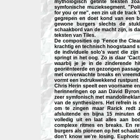
mythologisch getinte teksten zo
symfonische muzieksegment. "Polit
for you or me", een zin uit de track 
gegrepen en doet kond van een blij
gewone burgers slechts de stu
schaakbord van de macht zijn, is da
teksten van Tiles.
De composities op 'Fence the Clear
krachtig en technisch hoogstaand sp
de individuele solo's want die zijn
springt in het oog. Zo is daar 'Cac
waarbij je je in de zinderende h
georiënteerde en gezongen passag
met onverwachte breaks en vreemd
vormt een indrukwekkend rustpunt o
Chris Herin speelt een voorname en 
herinneringen op aan David Byron
zeer symfonisch met mandolinekla
van de synthesizers. Het refrein is
om te zingen maar Rarick redt z
afsluitende en bijna 15 minuten d
volledig uit en laat alles aan b
complexe ritmes en breaks. En re
burgers als pionnen op het schaakb
don't know we're losing. Euphoric 