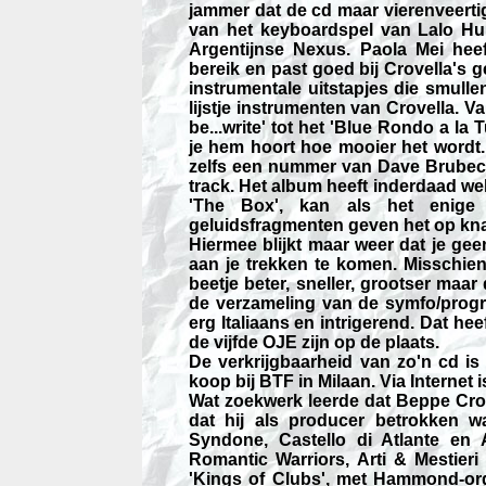
jammer dat de cd maar vierenveertig
van het keyboardspel van Lalo Hu
Argentijnse Nexus. Paola Mei hee
bereik en past goed bij Crovella's 
instrumentale uitstapjes die smulle
lijstje instrumenten van Crovella. 
be...write' tot het 'Blue Rondo a la 
je hem hoort hoe mooier het wordt.
zelfs een nummer van Dave Brubeck,
track. Het album heeft inderdaad wel
'The Box', kan als het enige 
geluidsfragmenten geven het op kna
Hiermee blijkt maar weer dat je ge
aan je trekken te komen. Misschie
beetje beter, sneller, grootser maa
de verzameling van de symfo/progr
erg Italiaans en intrigerend. Dat he
de vijfde OJE zijn op de plaats.
De verkrijgbaarheid van zo'n cd is n
koop bij BTF in Milaan. Via Internet
Wat zoekwerk leerde dat Beppe Cro
dat hij als producer betrokken w
Syndone, Castello di Atlante en 
Romantic Warriors, Arti & Mestieri
'Kings of Clubs', met Hammond-org