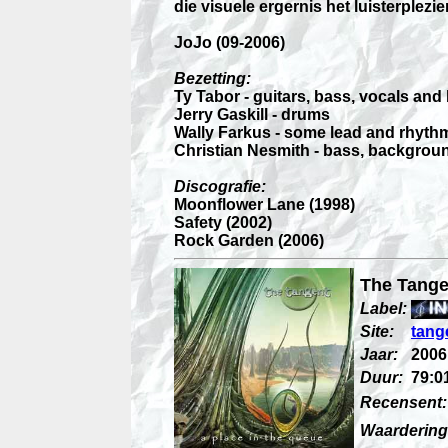
die visuele ergernis het luisterplezie
JoJo (09-2006)
Bezetting:
Ty Tabor - guitars, bass, vocals an
Jerry Gaskill - drums
Wally Farkus - some lead and rhythm
Christian Nesmith - bass, backgrou
Discografie:
Moonflower Lane (1998)
Safety (2002)
Rock Garden (2006)
The Tange
Label:
Site:
tang
Jaar:
2006
Duur:
79:0
Recensent:
Waardering