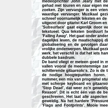
medeoprichter John Jeary met de 
gehad met touren en naar eigen men
zoeken. Zijn vervanger is een vrie
waardige vervanger. Muzikaal gezi
schreef voornamelijk teksten en de 
uitgezet door gitarist Karl Groom e
'Subsurface' gaat eigenlijk door wa
tekstueel. Qua teksten borduurt 
'Falling Away'. Het gaat onder ander
dagelijks leven, de maatschappij d
globalisering en de gevolgen daa
vrolijke onderwerpen. Muzikaal gezi
werk, het verschil is dat het iets 
dubbele basdrum.
De band vliegt er meteen goed in me
vallen vooral de meerstemmige za
schitterende gitaarsolo's. Zo is de
de nodige hoogtepunten horen. 
nummer, een mix van progmetal st
met scherpe keyboard en gitaarsol
'Stop Dead', dat weer zo'n geweldi
Reason'. Dit is echt één van de b
geschreven. Het laat alle aspect
geweldig. Na het hardere 'Pressure
'Flags and Footprints'. Mooie me