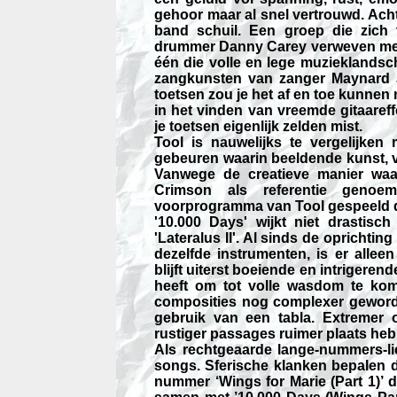
gehoor maar al snel vertrouwd. Acht
band schuil. Een groep die zich 
drummer Danny Carey verweven met
één die volle en lege muzieklandsc
zangkunsten van zanger Maynard 
toetsen zou je het af en toe kunnen 
in het vinden van vreemde gitaareff
je toetsen eigenlijk zelden mist.
Tool is nauwelijks te vergelijke
gebeuren waarin beeldende kunst, 
Vanwege de creatieve manier waa
Crimson als referentie genoe
voorprogramma van Tool gespeeld dus
'10.000 Days' wijkt niet drastisch
'Lateralus II'. Al sinds de oprichti
dezelfde instrumenten, is er alle
blijft uiterst boeiende en intrigeren
heeft om tot volle wasdom te kome
composities nog complexer geword
gebruik van een tabla. Extremer 
rustiger passages ruimer plaats he
Als rechtgeaarde lange-nummers-lief
songs. Sferische klanken bepalen d
nummer ‘Wings for Marie (Part 1)’ d