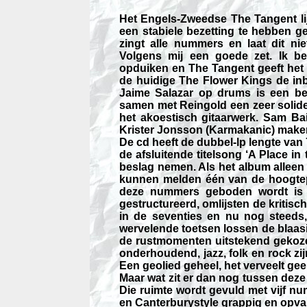
Het Engels-Zweedse The Tangent lij
een stabiele bezetting te hebben ge
zingt alle nummers en laat dit ni
Volgens mij een goede zet. Ik be
opduiken en The Tangent geeft het e
de huidige The Flower Kings de in
Jaime Salazar op drums is een be
samen met Reingold een zeer solid
het akoestisch gitaarwerk. Sam Bai
Krister Jonsson (Karmakanic) make
De cd heeft de dubbel-lp lengte van 
de afsluitende titelsong ‘A Place i
beslag nemen. Als het album alleen 
kunnen melden één van de hoogtep
deze nummers geboden wordt is a
gestructureerd, omlijsten de kritisc
in de seventies en nu nog steeds,
wervelende toetsen lossen de blaasi
de rustmomenten uitstekend gekozen 
onderhoudend, jazz, folk en rock zi
Een geolied geheel, het verveelt g
Maar wat zit er dan nog tussen deze
Die ruimte wordt gevuld met vijf n
en Canterburystyle grappig en opvall