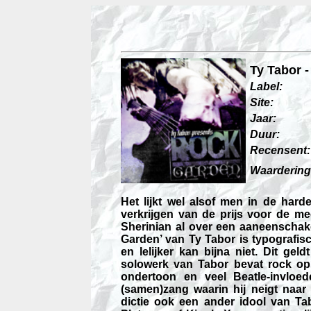
Ty Tabor 
Label:
Site:
Jaar:
Duur:
Recensent:
Waardering
Het lijkt wel alsof men in de hard
verkrijgen van de prijs voor de mee
Sherinian al over een aaneenscha
Garden’ van Ty Tabor is typografis
en lelijker kan bijna niet. Dit ge
solowerk van Tabor bevat rock op
ondertoon en veel Beatle-invloe
(samen)zang waarin hij neigt naar
dictie ook een ander idool van Ta