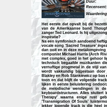
Duur:
Recensent:
Waardering
Het eerste dat opvalt bij de bezet
van de Amerikaanse band Though
zanger Ted Leonard. Is hij uitgezong
inspiratie?
Na een symfonisch aandoend heftig 
vocale song ‘Sacred Treasure' ing
dan ooit en in deze metalomgeving k
componist Michael Harris (Arch Rival) 
met complex, goed in het gehoor l
technisch begaafde muzikanten die
vernuftige progmetal in de stijl v
wordt vakkundig bijgestaan doo
Blakley en Rob Stankiewicz op bas 
toon en dat blijft de volgende trac
lijken in eerste beluistering ondoo
de melodische wendingen in de
keyboardstructuren. Alles stuitert 
Therapy' waarna enige rust geb
‘Transmigration Of Souls' luister
lekker lopende track is die heel in