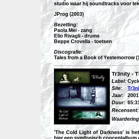
studio waar hij soundtracks voor te
JProg (2003)
Bezetting:
Paola Mei - zang
Elio Rivagli - drums
Beppe Crovella - toetsen
Discografie:
Tales from a Book of Yestemorrow (
Tr3nity - 
Label:
Cycl
Site:
Tr3n
Jaar:
2001
Duur:
65:3
Recensent:
Waardering
'The Cold Light of Darkness' is het
hier een symfonisch conceptalbum en