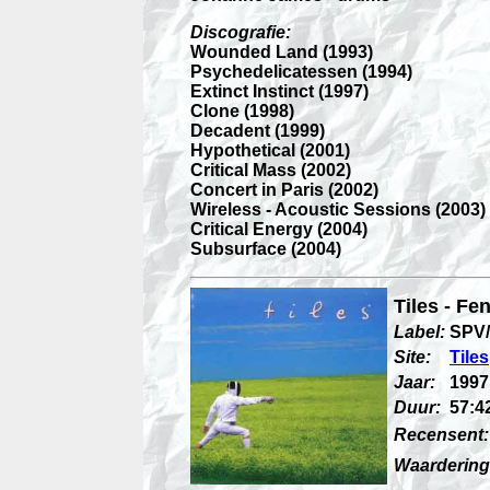
Discografie:
Wounded Land (1993)
Psychedelicatessen (1994)
Extinct Instinct (1997)
Clone (1998)
Decadent (1999)
Hypothetical (2001)
Critical Mass (2002)
Concert in Paris (2002)
Wireless - Acoustic Sessions (2003)
Critical Energy (2004)
Subsurface (2004)
Tiles - Fe
Label:
SPV/
Site:
Tiles
Jaar:
1997
Duur:
57:4
Recensent:
Waardering