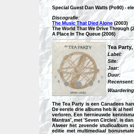
Special Guest Dan Watts (Po90) - ele
Discografie:
The Music That Died Alone
(2003)
The World That We Drive Through (
A Place In The Queue (2006)
Tea Party,
Label:
Site:
Jaar:
Duur:
Recensent:
Waardering
The Tea Party is een Canadees hardr
De eerste drie albums heb ik al hee
verloren. Een hernieuwde kennismaki
Mantras', met 'Seven Circles', is da
Alweer het zevende studioalbum va
editie met multimediaal bonusmate