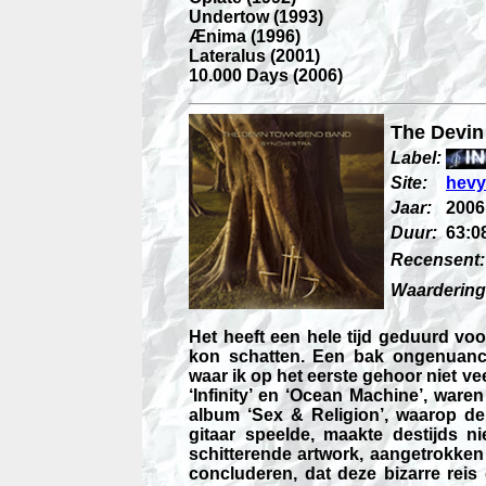
Undertow (1993)
Ænima (1996)
Lateralus (2001)
10.000 Days (2006)
The Devin
Label:
Site:
hevy
Jaar:
2006
Duur:
63:0
Recensent:
Waardering
Het heeft een hele tijd geduurd vo
kon schatten. Een bak ongenuance
waar ik op het eerste gehoor niet v
‘Infinity’ en ‘Ocean Machine’, war
album ‘Sex & Religion’, waarop d
gitaar speelde, maakte destijds n
schitterende artwork, aangetrokken 
concluderen, dat deze bizarre reis