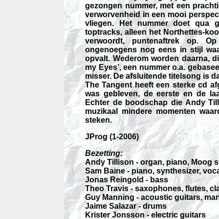
gezongen nummer, met een prachtig
verworvenheid in een mooi perspec
vliegen. Het nummer doet qua 
toptracks, alleen het Northettes-koor
verwoordt, puntenaftrek op. Op 
ongenoegens nog eens in stijl waa
opvalt. Wederom worden daarna, dit
my Eyes’, een nummer o.a. gebaseer
misser. De afsluitende titelsong is
The Tangent heeft een sterke cd af
was gebleven, de eerste en de la
Echter de boodschap die Andy Til
muzikaal mindere momenten waardo
steken.
JProg (1-2006)
Bezetting:
Andy Tillison - organ, piano, Moog s
Sam Baine - piano, synthesizer, voc
Jonas Reingold - bass
Theo Travis - saxophones, flutes, cla
Guy Manning - acoustic guitars, man
Jaime Salazar - drums
Krister Jonsson - electric guitars