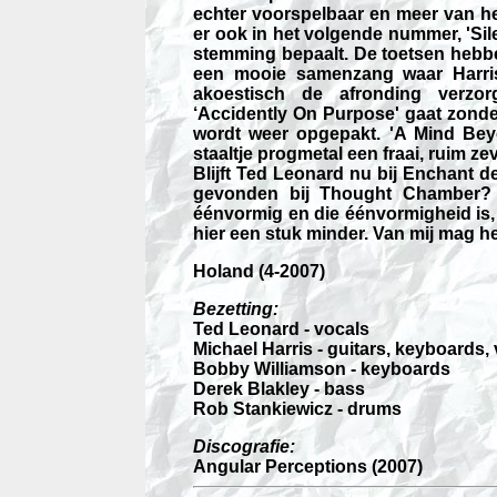
echter voorspelbaar en meer van h
er ook in het volgende nummer, 'Sil
stemming bepaalt. De toetsen hebbe
een mooie samenzang waar Harris
akoestisch de afronding verzo
‘Accidently On Purpose' gaat zonder
wordt weer opgepakt. 'A Mind Bey
staaltje progmetal een fraai, ruim z
Blijft Ted Leonard nu bij Enchant de 
gevonden bij Thought Chamber?
éénvormig en die éénvormigheid is, 
hier een stuk minder. Van mij mag he
Holand (4-2007)
Bezetting:
Ted Leonard - vocals
Michael Harris - guitars, keyboards,
Bobby Williamson - keyboards
Derek Blakley - bass
Rob Stankiewicz - drums
Discografie:
Angular Perceptions (2007)