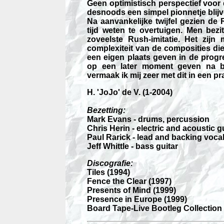
Geen optimistisch perspectief voor
desnoods een simpel pionnetje blijv
Na aanvankelijke twijfel gezien de 
tijd weten te overtuigen. Men bezi
zoveelste Rush-imitatie. Het zij
complexiteit van de composities die
een eigen plaats geven in de progre
op een later moment geven na be
vermaak ik mij zeer met dit in een 
H. 'JoJo' de V. (1-2004)
Bezetting:
Mark Evans - drums, percussion
Chris Herin - electric and acoustic 
Paul Rarick - lead and backing voca
Jeff Whittle - bass guitar
Discografie:
Tiles (1994)
Fence the Clear (1997)
Presents of Mind (1999)
Presence in Europe (1999)
Board Tape-Live Bootleg Collection 