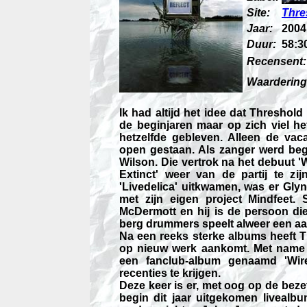
Site:
Thre
Jaar:
2004
Duur:
58:3
Recensent:
Waardering
Ik had altijd het idee dat Thresho
de beginjaren maar op zich viel he
hetzelfde gebleven. Alleen de va
open gestaan. Als zanger werd be
Wilson. Die vertrok na het debuut '
Extinct' weer van de partij te zij
'Livedelica' uitkwamen, was er Gl
met zijn eigen project Mindfeet.
McDermott en hij is de persoon di
berg drummers speelt alweer een aan
Na een reeks sterke albums heeft T
op nieuw werk aankomt. Met name de
een fanclub-album genaamd 'Wire
recenties te krijgen.
Deze keer is er, met oog op de beze
begin dit jaar uitgekomen livealbu