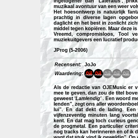
ingetogener dan ‘Lateralus’, pri
muzikaal avontuur van een weer vo
Het hoesontwerp is natuurlijk fant
prachtig in diverse lagen opgebou
daglicht en het best in zonlicht zic
middel tegen kopiëren. Maar deze i
Vreemd, compromisloos, Tool ver
muziekuitgevers een lucratief product 
JProg (5-2006)
Recensent:
JoJo
Waardering:
Als de redactie van OJEMusic er 
mee te geven, dan zou de titel bove
geweest
‘Lamlendig'
. Een woord me
lenden”, zegt ons aller woordenboek
lui”. En dat dekt de lading. Een
vijfenzeventig minuten lang voor
kent. En dat mag toch curieus ge
de progmetal. Een particulier crite
nog tracks kan herinneren en of ik
want dat stuk vind ik geweldig”. Op