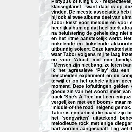
Platypus of King’s X - respectieve
klassegitarist - want daar is op de
vinden. De meeste associaties heb i
hij ook al twee albums deel van uitm
Tabor kiest voor melodie en voor 
heerlijk album op dat heel sterk aftr
na beluistering de gehele dag niet me
en het ritme aanstekelijk werkt. He
rinkelende en tinkelende akkoord
uitbundig soleert. Deze karakteristi
waar Tabor volgens mij te laag inzet
en voor ‘Afraid’ met een heerlij
”Mensen zijn niet bang, ze leren bang 
ik het agressieve ‘Play’ dat ee
bescheiden experiment en de compl
terwijl er op het gehele album gee
moment. Deze loftuitingen gelden o
goede zin van het woord meer van 
track ‘She’s A Tree’ met een enigsz
vergelijken met een boom - maar 
‘middle-of-the road’ neigend gemak.
Tabor is een artiest die naast zijn 
het ‘songwriten’ uitstekend behe
melodieuze rock met enige diepga
hart worden aangeschaft. Leg wel d