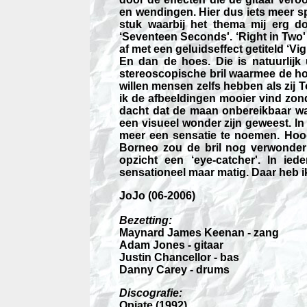
en wendingen. Hier dus iets meer sp
stuk waarbij het thema mij erg 
‘Seventeen Seconds'. ‘Right in Two'
af met een geluidseffect getiteld ‘Vigi
En dan de hoes. Die is natuurlijk
stereoscopische bril waarmee de h
willen mensen zelfs hebben als zij T
ik de afbeeldingen mooier vind zon
dacht dat de maan onbereikbaar was
een visueel wonder zijn geweest. In 
meer een sensatie te noemen. Hoo
Borneo zou de bril nog verwonderi
opzicht een ‘eye-catcher'. In ie
sensationeel maar matig. Daar heb ik
JoJo (06-2006)
Bezetting:
Maynard James Keenan - zang
Adam Jones - gitaar
Justin Chancellor - bas
Danny Carey - drums
Discografie:
Opiate (1992)