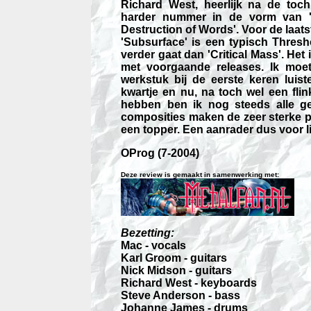
Richard West, heerlijk na de to
harder nummer in de vorm van 'St
Destruction of Words'. Voor de laatst
'Subsurface' is een typisch Thres
verder gaat dan 'Critical Mass'. He
met voorgaande releases. Ik moet
werkstuk bij de eerste keren luist
kwartje en nu, na toch wel een flin
hebben ben ik nog steeds alle g
composities maken de zeer sterke pr
een topper. Een aanrader dus voor l
OProg (7-2004)
Deze review is gemaakt in samenwerking met:
Bezetting:
Mac - vocals
Karl Groom - guitars
Nick Midson - guitars
Richard West - keyboards
Steve Anderson - bass
Johanne James - drums