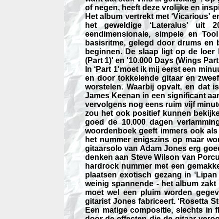
of negen, heeft deze vrolijke en in
Het album vertrekt met ‘Vicarious' en
het geweldige ‘Lateralus' uit
eendimensionale, simpele en Too
basisritme, gelegd door drums en b
beginnen. De slaap ligt op de loer
(Part 1)' en '10.000 Days (Wings Par
In ‘Part 1'moet ik mij eerst een min
en door tokkelende gitaar en zwe
worstelen. Waarbij opvalt, en dat i
James Keenan in een significant aant
vervolgens nog eens ruim vijf minute
zou het ook positief kunnen bekijke
goed de 10.000 dagen verlammin
woordenboek geeft immers ook als 
het nummer enigszins op maar wor
gitaarsolo van Adam Jones erg goed.
denken aan Steve Wilson van Porcupi
hardrock nummer met een gemakkelijk
plaatsen exotisch gezang in ‘Lipan
weinig spannende - het album zakt 
moet wel een pluim worden gegeve
gitarist Jones fabriceert. ‘Rosetta S
Een matige compositie, slechts in fl
door de effecten die de gitaar ver