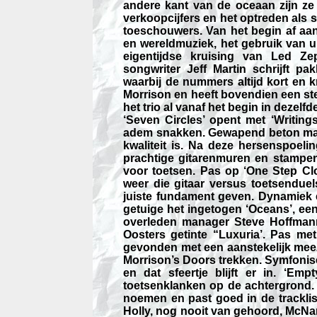
andere kant van de oceaan zijn ze h
verkoopcijfers en het optreden als 
toeschouwers. Van het begin af aan
en wereldmuziek, het gebruik van 
eigentijdse kruising van Led 
songwriter Jeff Martin schrijft pa
waarbij de nummers altijd kort en kr
Morrison en heeft bovendien een ste
het trio al vanaf het begin in dezelfd
‘Seven Circles’ opent met ‘Writings
adem snakken. Gewapend beton maar
kwaliteit is. Na deze hersenspoelin
prachtige gitarenmuren en stampen
voor toetsen. Pas op ‘One Step Cl
weer die gitaar versus toetsenduel
juiste fundament geven. Dynamiek 
getuige het ingetogen ‘Oceans’, e
overleden manager Steve Hoffmann.
Oosters getinte “Luxuria’. Pas me
gevonden met een aanstekelijk meez
Morrison’s Doors trekken. Symfoni
en dat sfeertje blijft er in. ‘E
toetsenklanken op de achtergrond. ‘
noemen en past goed in de tracklist
Holly, nog nooit van gehoord, McNarl