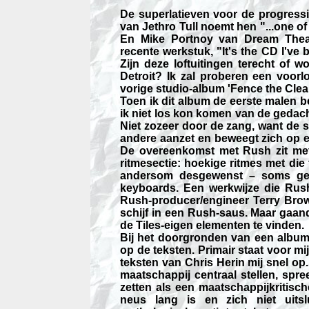
De superlatieven voor de progress
van Jethro Tull noemt hen "...one of
En Mike Portnoy van Dream Theate
recente werkstuk, "It's the CD I've
Zijn deze loftuitingen terecht of 
Detroit? Ik zal proberen een voo
vorige studio-album 'Fence the Clear
Toen ik dit album de eerste malen b
ik niet los kon komen van de gedach
Niet zozeer door de zang, want de 
andere aanzet en beweegt zich op 
De overeenkomst met Rush zit met
ritmesectie: hoekige ritmes met die
andersom desgewenst – soms gel
keyboards. Een werkwijze die Rush
Rush-producer/engineer Terry Bro
schijf in een Rush-saus. Maar gaand
de Tiles-eigen elementen te vinden.
Bij het doorgronden van een album l
op de teksten. Primair staat voor mi
teksten van Chris Herin mij snel op
maatschappij centraal stellen, spre
zetten als een maatschappijkritisch
neus lang is en zich niet uitsl