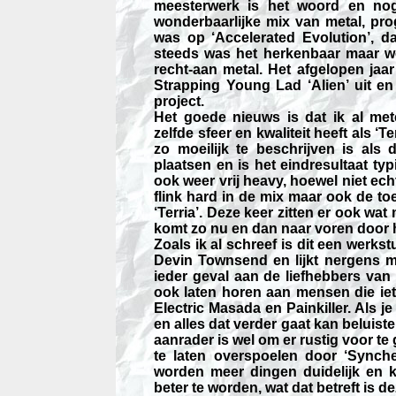
meesterwerk is het woord en nog
wonderbaarlijke mix van metal, pr
was op ‘Accelerated Evolution’, d
steeds was het herkenbaar maar we
recht-aan metal. Het afgelopen ja
Strapping Young Lad ‘Alien’ uit en
project.
Het goede nieuws is dat ik al me
zelfde sfeer en kwaliteit heeft als ‘T
zo moeilijk te beschrijven is als
plaatsen en is het eindresultaat t
ook weer vrij heavy, hoewel niet ec
flink hard in de mix maar ook de toe
‘Terria’. Deze keer zitten er ook wa
komt zo nu en dan naar voren door h
Zoals ik al schreef is dit een werks
Devin Townsend en lijkt nergens m
ieder geval aan de liefhebbers van 
ook laten horen aan mensen die ie
Electric Masada en Painkiller. Als 
en alles dat verder gaat kan beluist
aanrader is wel om er rustig voor te
te laten overspoelen door ‘Synche
worden meer dingen duidelijk en k
beter te worden, wat dat betreft is d