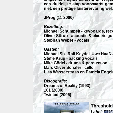
een duidelijke stap voorwaarts gem
niet, een prettige luisterervaring wel.
JProg (11-2006)
Bezetting:
Michael Schumpelt - keyboards, rec
Oliver Sörup - acoustic & electric gu
Stephan Weber - vocals
Gasten:
Michael Six, Ralf Keydel, Uwe Haaß 
Stefie Krug - backing vocals
Mike Gödel - drums & percussion
Marc Oliver Schäfer - cello
Lisa Wasserstrass en Patricia Enge
Discografie:
Dreams of Reality (1993)
101 (2000)
Twisted (2006)
Threshold
Label: