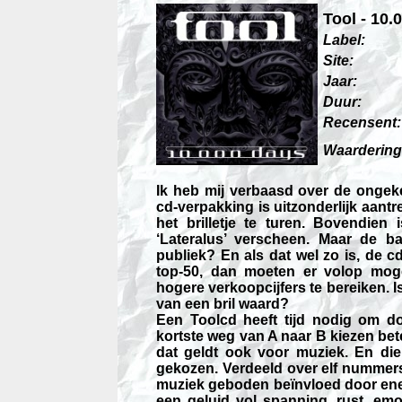
Tool - 10.
Label:
Site:
Jaar:
Duur:
Recensent:
Waardering
Ik heb mij verbaasd over de onge
cd-verpakking is uitzonderlijk aant
het brilletje te turen. Bovendien
‘Lateralus’ verscheen. Maar de 
publiek? En als dat wel zo is, de
top-50, dan moeten er volop moge
hogere verkoopcijfers te bereiken. 
van een bril waard?
Een Toolcd heeft tijd nodig om do
kortste weg van A naar B kiezen bet
dat geldt ook voor muziek. En die
gekozen. Verdeeld over elf nummers
muziek geboden beïnvloed door ener
een geluid vol spanning, rust, emot