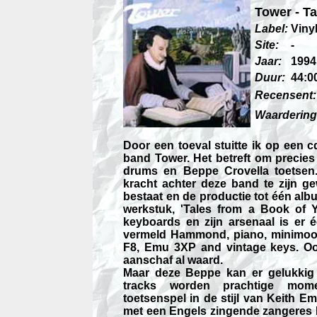
Tower
- T
Label:
Viny
Site:
-
Jaar:
1994
Duur:
44:0
Recensent:
Waardering
Door een toeval stuitte ik op een 
band Tower. Het betreft om precies t
drums en Beppe Crovella toetsen.
kracht achter deze band te zijn g
bestaat en de productie tot één alb
werkstuk, 'Tales from a Book of Y
keyboards en zijn arsenaal is er é
vermeld Hammond, piano, minimoog,
F8, Emu 3XP and vintage keys. Ook 
aanschaf al waard.
Maar deze Beppe kan er gelukkig
tracks worden prachtige momen
toetsenspel in de stijl van Keith
met een Engels zingende zangeres P