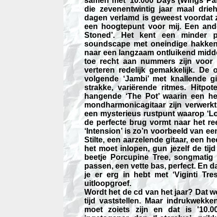
samen met ’10.000 Days (Wings Par
die zevenentwintig jaar maal drie
dagen verlamd is geweest voordat z
een hoogtepunt voor mij. Een ande
Stoned’. Het kent een minder 
soundscape met oneindige hakkend
naar een langzaam ontluikend midd
toe recht aan nummers zijn voor T
verteren redelijk gemakkelijk. De 
volgende ‘Jambi’ met knallende g
strakke, variërende ritmes. Hitpot
hangende ‘The Pot’ waarin een he
mondharmonicagitaar zijn verwerkt
een mysterieus rustpunt waarop ‘Lo
de perfecte brug vormt naar het r
‘Intension’ is zo’n voorbeeld van e
Stilte, een aarzelende gitaar, een 
het moet inlopen, gun jezelf de tijd
beetje Porcupine Tree, songmatig 
passen, een vette bas, perfect. En 
je er erg in hebt met ‘Viginti T
uitloopgroef.
Wordt het de cd van het jaar? Dat we
tijd vaststellen. Maar indrukwekk
moet zoiets zijn en dat is '10.0