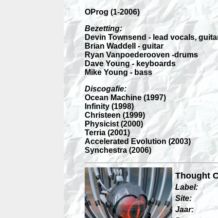
OProg (1-2006)
Bezetting:
Devin Townsend - lead vocals, guita
Brian Waddell - guitar
Ryan Vanpoederooven -drums
Dave Young - keyboards
Mike Young - bass
Discogafie:
Ocean Machine (1997)
Infinity (1998)
Christeen (1999)
Physicist (2000)
Terria (2001)
Accelerated Evolution (2003)
Synchestra (2006)
Thought 
Label:
Site:
Jaar: