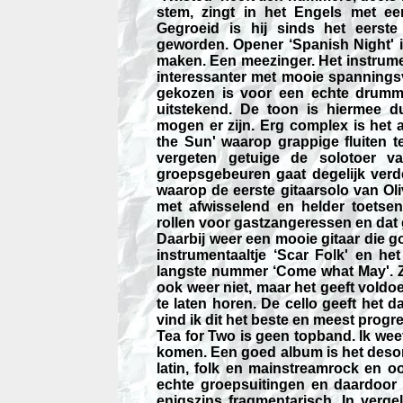
stem, zingt in het Engels met een
Gegroeid is hij sinds het eerst
geworden. Opener ‘Spanish Night' 
maken. Een meezinger. Het instrume
interessanter met mooie spannings
gekozen is voor een echte drumme
uitstekend. De toon is hiermee d
mogen er zijn. Erg complex is het a
the Sun' waarop grappige fluiten t
vergeten getuige de solotoer v
groepsgebeuren gaat degelijk verde
waarop de eerste gitaarsolo van Oli
met afwisselend en helder toetse
rollen voor gastzangeressen en dat g
Daarbij weer een mooie gitaar die g
instrumentaaltje ‘Scar Folk' en he
langste nummer ‘Come what May'. Z
ook weer niet, maar het geeft vold
te laten horen. De cello geeft het 
vind ik dit het beste en meest prog
Tea for Two is geen topband. Ik weet 
komen. Een goed album is het deso
latin, folk en mainstreamrock en o
echte groepsuitingen en daardoor
enigszins fragmentarisch. In verge