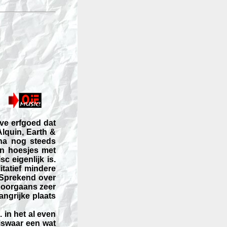
ve erfgoed dat
lquin, Earth &
 na nog steeds
en hoesjes met
c eigenlijk is.
tatief mindere
 Sprekend over
 doorgaans zeer
ngrijke plaats
 in het al even
iswaar een wat