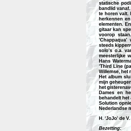
statische pod
bandlid vanaf.
te horen valt
herkennen en
elementen. En
gitaar kan sp
voorop staan
‘Chappaqua' 
steeds kippen
solo's o.a. 
meesterlijke 
Hans Waterman
‘Third Line (p
Willemse, het m
Het album slui
mijn geheugen 
het gisterenav
Dames en her
behandelt het
Solution opnie
Nederlandse mu
H. ‘JoJo' de V.
Bezetting: