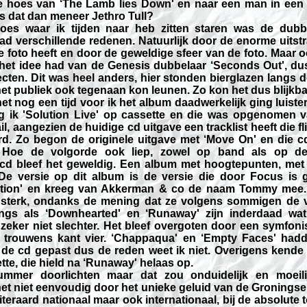
de hoes van ‘The Lamb lies Down' en naar een man in ee
 is dat dan meneer Jethro Tull?
es waar ik tijden naar heb zitten staren was de dubb
had verschillende redenen. Natuurlijk door de enorme uitst
 foto heeft en door de geweldige sfeer van de foto. Maar o
 het idee had van de Genesis dubbelaar ‘Seconds Out', du
cten. Dit was heel anders, hier stonden bierglazen langs 
t publiek ook tegenaan kon leunen. Zo kon het dus blijkba
t nog een tijd voor ik het album daadwerkelijk ging luiste
eeg ik 'Solution Live' op cassette en die was opgenomen 
il, aangezien de huidige cd uitgave een tracklist heeft die f
d. Zo begon de originele uitgave met ‘Move On' en die cd 
 Hoe de volgorde ook liep, zowel op band als op de 
cd bleef het geweldig. Een album met hoogtepunten, met a
 De versie op dit album is de versie die door Focus is g
tion' en kreeg van Akkerman & co de naam Tommy mee. 
sterk, ondanks de mening dat ze volgens sommigen de 
ngs als ‘Downhearted' en ‘Runaway' zijn inderdaad wat
eker niet slechter. Het bleef overgoten door een symfoni
t trouwens kant vier. ‘Chappaqua' en ‘Empty Faces' had
de cd gepast dus de reden weet ik niet. Overigens kende i
tte, die hield na ‘Runaway' helaas op.
ummer doorlichten maar dat zou onduidelijk en moeil
et niet eenvoudig door het unieke geluid van de Groningse
iteraard nationaal maar ook internationaal, bij de absolute 