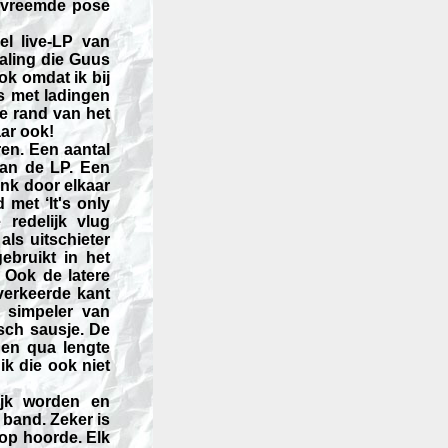
n vreemde pose
el live-LP van
raling die Guus
ok omdat ik bij
s met ladingen
de rand van het
ar ook!
ren. Een aantal
van de LP. Een
link door elkaar
met ‘It's only
redelijk vlug
ls uitschieter
ebruikt in het
Ook de latere
verkeerde kant
 simpeler van
sch sausje. De
den qua lengte
k die ook niet
ijk worden en
 band. Zeker is
top hoorde. Elk