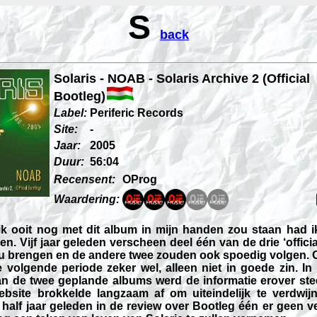
S
back
Solaris - NOAB - Solaris Archive 2 (Official
Bootleg)
Label:
Periferic Records
Site:
-
Jaar:
2005
Duur:
56:04
Recensent:
OProg
Waardering:
ik ooit nog met dit album in mijn handen zou staan had ik
n. Vijf jaar geleden verscheen deel één van de drie ‘officia
ou brengen en de andere twee zouden ook spoedig volgen. 
 volgende periode zeker wel, alleen niet in goede zin. In
an de twee geplande albums werd de informatie erover ste
website brokkelde langzaam af om uiteindelijk te verdwi
 half jaar geleden in de review over Bootleg één er geen v