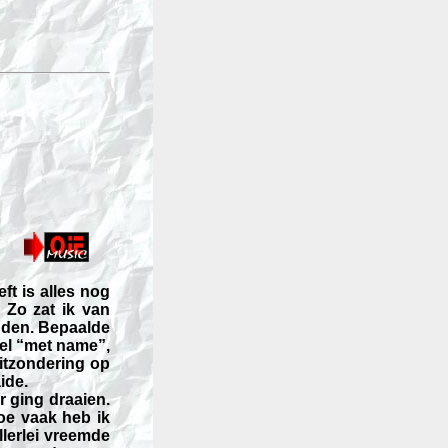
ft is alles nog
 Zo zat ik van
nden. Bepaalde
el “met name”,
Uitzondering op
ide.
r ging draaien.
oe vaak heb ik
llerlei vreemde