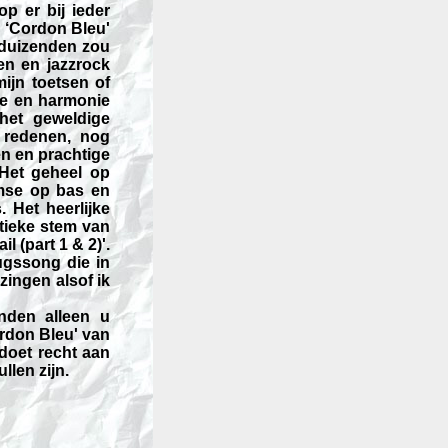
p er bij ieder
p ‘Cordon Bleu'
 duizenden zou
n en jazzrock
ijn toetsen of
ie en harmonie
het geweldige
 redenen, nog
n en prachtige
Het geheel op
emse op bas en
 Het heerlijke
stieke stem van
l (part 1 & 2)'.
rugssong die in
zingen alsof ik
nden alleen u
rdon Bleu' van
 doet recht aan
llen zijn.