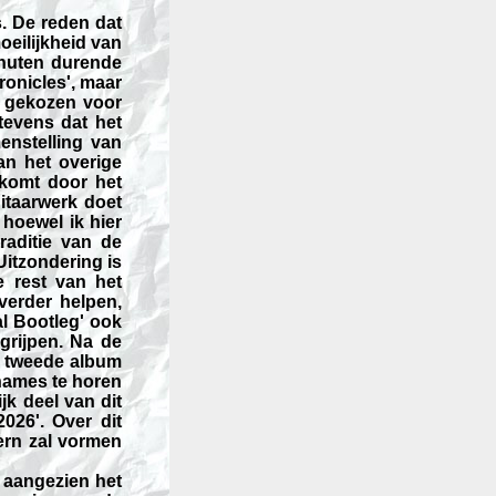
. De reden dat
oeilijkheid van
inuten durende
onicles', maar
d gekozen voor
tevens dat het
enstelling van
an het overige
 komt door het
itaarwerk doet
hoewel ik hier
raditie van de
Uitzondering is
e rest van het
verder helpen,
al Bootleg' ook
grijpen. Na de
n tweede album
names te horen
jk deel van dit
026'. Over dit
ern zal vormen
n aangezien het