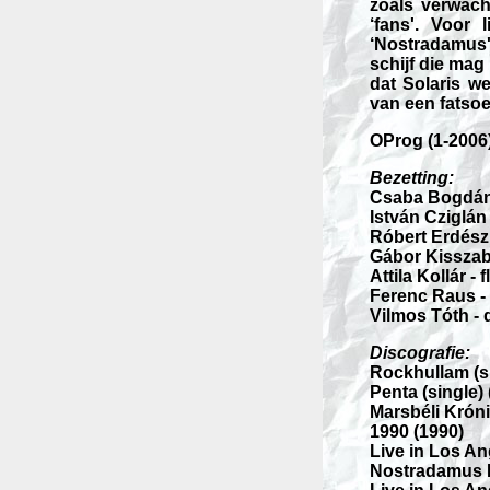
zoals verwach
‘fans'. Voor 
‘Nostradamus'
schijf die mag
dat Solaris we
van een fatsoe
OProg (1-2006
Bezetting:
Csaba Bogdán 
István Cziglán 
Róbert Erdész
Gábor Kisszab
Attila Kollár - f
Ferenc Raus -
Vilmos Tóth -
Discografie:
Rockhullam (si
Penta (single) 
Marsbéli Króni
1990 (1990)
Live in Los An
Nostradamus B