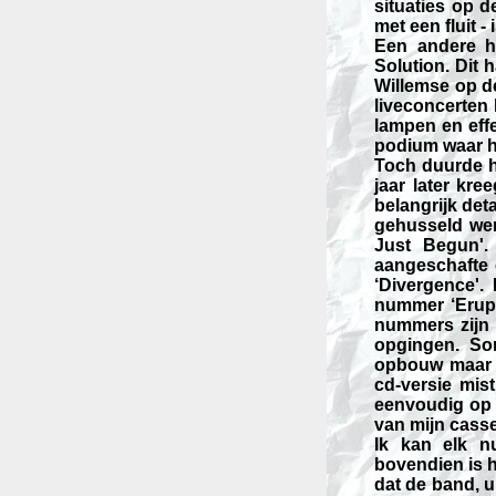
situaties op 
met een fluit -
Een andere ho
Solution. Dit 
Willemse op de
liveconcerten
lampen en effe
podium waar he
Toch duurde he
jaar later kr
belangrijk deta
gehusseld wer
Just Begun'.
aangeschafte 
‘Divergence'.
nummer ‘Erup
nummers zijn 
opgingen. So
opbouw maar z
cd-versie mis
eenvoudig op 
van mijn casse
Ik kan elk n
bovendien is h
dat de band, u