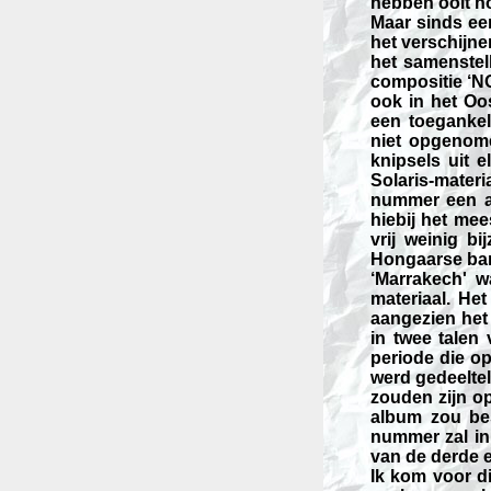
hebben ooit no
Maar sinds ee
het verschijne
het samenstel
compositie ‘N
ook in het Oo
een toegankel
niet opgenome
knipsels uit 
Solaris-mater
nummer een aa
hiebij het me
vrij weinig b
Hongaarse band
‘Marrakech' w
materiaal. He
aangezien het 
in twee talen
periode die o
werd gedeelte
zouden zijn op
album zou bes
nummer zal in
van de derde en
Ik kom voor di