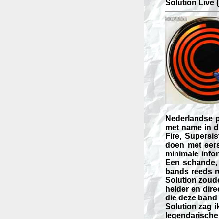
Solution Live 
Nederlandse p
met name in d
Fire, Supersi
doen met eers
minimale infor
Een schande, 
bands reeds r
Solution zoude
helder en dir
die deze band 
Solution zag i
legendarische