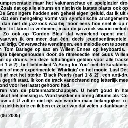
iumpresentatie maar het vakmanschap en spelplezier droo
 Zoals dat op alle albums en niet in de laatste plaats ook o
. De Groningers hadden een geheel eigen geluid, dat ik uit
 dat een mengeling vormt van symfonische arrangemente
 dan niet de jazzrock waarbij ‘hoor eens hoe snel ik op m
elen' tot kunst is verheven, maar de jazzrock waarin melod
. Zo ook op ‘Cordon Bleu' dat wervelend opent met 
waarvan ik om meer dan één, deels jeugdsentimentele
vel krijg. Onverwachte wendingen, een melodie om te zoene
van Tom Barlage op sax en Willem Ennes op keyboards. 
wijze bijeengehouden door de ritmesectie met Guus Will
 op drums. En deze loftuitingen gelden voor alle tracks.
art 1 & 2)', het liefdeslied ‘A Song for You' met de karakteri
in of meer experimentele ‘Whirligig' en het mooie ‘Last Detai
t af met het sterke ‘Black Pearls (part 1 & 2)', een anti-d
gegrift staat. Ik kon de track vanochtend nog letterlijk mee
ond voor het laatst gehoord had.
en van de platenmaatschappijen. U heeft goud in ha
 alsof het messing is. Word wakker en breng albums als ‘Co
uw uit. U zult er niet rijk van worden maar belangrijker: u
ziekhistorie en ik ben er zeker van dat velen u dankbaar zu
 (06-2005)