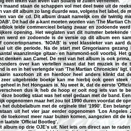
g een teken van leven van Solaris te zullen vernemen.
n maand staan de schappen vol met deel twee uit de reeks
n van dit album zo lang duurde was, volgens het label, de m
len van de cd. Dit album draait namelijk om de twintig m
OAB'. Dit had de a-kant moeten worden van ‘The Martian Chr
stblok telde commercieel belang zwaar en zodoende wer
ijkere opening. Het weglaten van dit nummer betekende 
n werd en zodoende is de versie op dit album een sam
elf concertopnames. ‘NOAB' is veel klassieker van aard d
iaal uit die periode. Na de start met Gregoriaans gezang
ntal waanzinnige gitaar- en hammond-soli voorbij. Het g
est denken aan Camel. De rest van het album is ook prima, 
ijzonders over kan vertellen naast dat het muziek in de t
 is en in het verlengde van ‘The Martian Chronicles' ligt. 
aarin saxofoon zit en hierdoor heel anders klinkt dat d
t zeer uitgebreide boekje kan me hierbij ook geen steek 
geheel in het Hongaars is. Nu weet ik, dat de eerste ‘Offici
 verscheen dus ik heb de hoop er ooit nog iets van te be
p deze bootleg staat was het snel gedaan met de band. Ee
lijk opgenomen maar het zou tot 1990 duren voordat de op
 het dubbelalbum met de orginele titel ‘1990'. Een belangri
taan uit het vier jaar eerder opgenomen ‘Los Angeles 2
 de toekomst meer naar buiten komen, aangezien dit de k
 laatste ‘Official Bootleg'.
t album op drie OJE's uit. Niet iets om direct aan te rade