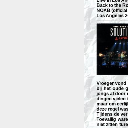
Live in Los An
Back to the Roo
NOAB (official
Los Angeles 20
Vroeger vond i
bij het oude 
jongs af door
dingen vielen
maar om eerlij
deze regel was
Tijdens de ver
Toevallig war
niet zitten tu