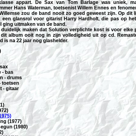
klasse appart. De Sax van Tom Barlage was uniek, m
mmer Hans Waterman, toetsenist Willem Ennes en fenome
Willemse zou de band nooit zo goed geweest zijn. Op dit li
 een glansrol voor gitarist Harry Hardholt, die pas op het
l ging uitmaken van de band.
l duidelijk maken dat Solution verplichte kost is voor elke 
dit album ooit nog in zijn volledigheid uit op cd. Remast
d is na 22 jaar nog glashelder.
)
 sax
 - bas
n - drums
- toetsen
 - gitaar
1)
972)
1975)
ing (1977)
 Begun (1980)
2)