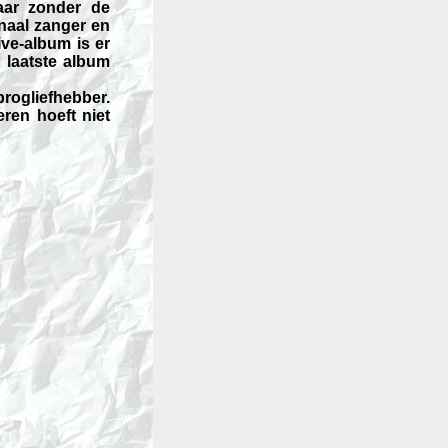
aar zonder de
naal zanger en
ve-album is er
 laatste album
progliefhebber.
eren hoeft niet