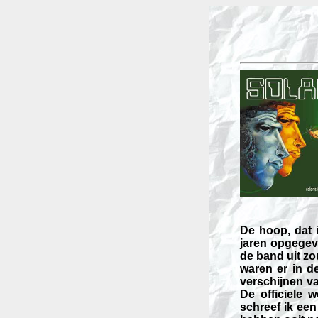
De hoop, dat 
jaren opgegeve
de band uit z
waren er in de
verschijnen v
De officiele 
schreef ik een