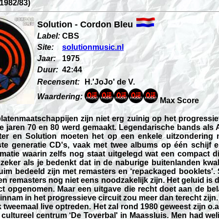
(1982/83)
Solution - Cordon Bleu
Label:
CBS
Site:
solutionmusic.nl
Jaar:
1975
Duur:
42:44
Recensent:
H.'JoJo' de V.
Waardering:
Max Score
latenmaatschappijen zijn niet erg zuinig op het progressie
e jaren 70 en 80 werd gemaakt. Legendarische bands als A
ster en Solution moeten het op een enkele uitzondering
te generatie CD's, vaak met twee albums op één schijf 
matie waarin zelfs nog staat uitgelegd wat een compact dis
zeker als je bedenkt dat in de naburige buitenlanden kwali
uim bedeeld zijn met remasters en ‘repackaged booklets'.
n remasters nog niet eens noodzakelijk zijn. Het geluid is
ect opgenomen. Maar een uitgave die recht doet aan de bela
innam in het progressieve circuit zou meer dan terecht zijn.
k tweemaal live optreden. Het zal rond 1980 geweest zijn o.a.
 cultureel centrum ‘De Toverbal' in Maassluis. Men had wel