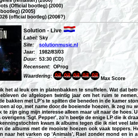
geles (remaster) (2000)
ts (Official bootleg) (2000)
 bootleg) (2005)
26 (official bootleg) (2006?)
Solution - Live
Label:
Sky
Site:
solutionmusic.nl
Jaar:
1982/83/03
Duur:
53:30 (CD)
Recensent:
OProg
Waardering:
Max Score
k het al leuk om in platenbakken te snuffelen. Wat dat betre
gebleven de afgelopen twintig jaar om het ruim te nemen.
 de bakken met LP's te spitten die beneden in de kamer sto
 toen al op, met name door de boeiende hoezen. Ik zeg nu w
k te zijn ging mijn interesse alleen maar uit naar de hoes. 
 overigens ‘Sgt. Pepper', zo'n beetje de enige LP die ik draa
kenningstochten kwam ik albums tegen die ik niet veel late
en de albums met de mooiste hoezen ook vaak toppers. H
ren naar het varken op ‘Animals', Rael zonder mond en in a