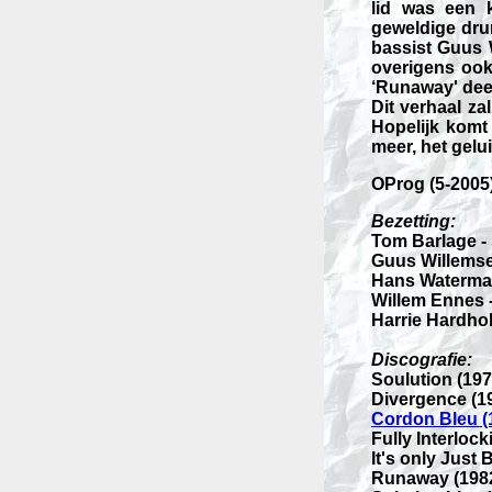
lid was een 
geweldige dru
bassist Guus 
overigens ook
‘Runaway' dee
Dit verhaal za
Hopelijk komt 
meer, het gelui
OProg (5-2005
Bezetting:
Tom Barlage -
Guus Willemse
Hans Waterma
Willem Ennes 
Harrie Hardholt
Discografie:
Soulution (197
Divergence (1
Cordon Bleu (
Fully Interlock
It's only Just
Runaway (198