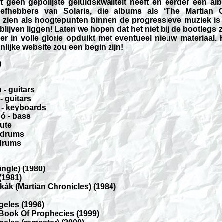
t geen gepolijste geluidskwaliteit heeft en eerder een al
liefhebbers van Solaris, die albums als ‘The Martian 
 zien als hoogtepunten binnen de progressieve muziek is 
 blijven liggen! Laten we hopen dat het niet bij de bootlegs z
er in volle glorie opduikt met eventueel nieuw materiaal.
nlijke website zou een begin zijn!
)
- guitars
- guitars
 - keyboards
ó - bass
lute
 drums
 drums
ngle) (1980)
(1981)
kák (Martian Chronicles) (1984)
geles (1996)
ook Of Prophecies (1999)